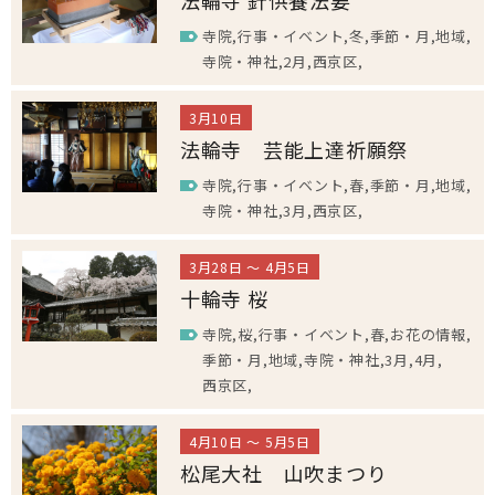
法輪寺 針供養法要
寺院
行事・イベント
冬
季節・月
地域
寺院・神社
2月
西京区
3月10日
法輪寺 芸能上達祈願祭
寺院
行事・イベント
春
季節・月
地域
寺院・神社
3月
西京区
3月28日 ～ 4月5日
十輪寺 桜
寺院
桜
行事・イベント
春
お花の情報
季節・月
地域
寺院・神社
3月
4月
西京区
4月10日 ～ 5月5日
松尾大社 山吹まつり