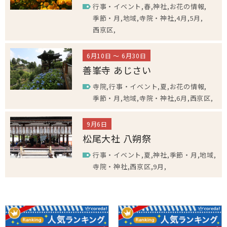
行事・イベント
春
神社
お花の情報
季節・月
地域
寺院・神社
4月
5月
西京区
6月10日 ～ 6月30日
善峯寺 あじさい
寺院
行事・イベント
夏
お花の情報
季節・月
地域
寺院・神社
6月
西京区
9月6日
松尾大社 八朔祭
行事・イベント
夏
神社
季節・月
地域
寺院・神社
西京区
9月