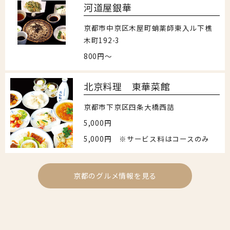
河道屋銀華
京都市中京区木屋町蛸薬師東入ル下樵
木町192-3
800円～
北京料理 東華菜館
京都市下京区四条大橋西詰
5,000円
5,000円 ※サービス料はコースのみ
京都のグルメ情報を見る