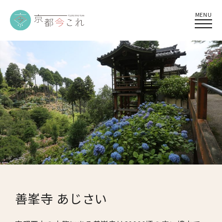
MENU
善峯寺 あじさい