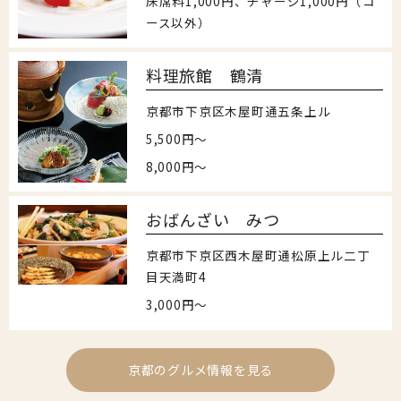
床席料1,000円、チャージ1,000円（コ
ース以外）
料理旅館 鶴清
京都市下京区木屋町通五条上ル
5,500円～
8,000円～
おばんざい みつ
京都市下京区西木屋町通松原上ル二丁
目天満町4
3,000円～
京都のグルメ情報を見る