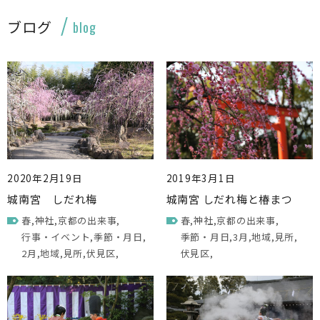
ブログ
blog
2020年2月19日
2019年3月1日
城南宮 しだれ梅
城南宮 しだれ梅と椿まつ
春
神社
京都の出来事
春
神社
京都の出来事
行事・イベント
季節・月日
季節・月日
3月
地域
見所
2月
地域
見所
伏見区
伏見区