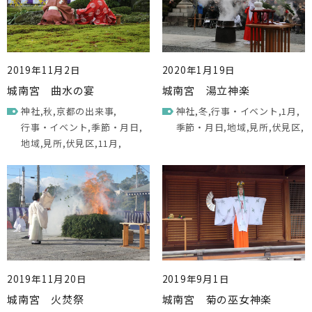
2019年11月2日
2020年1月19日
城南宮 曲水の宴
城南宮 湯立神楽
神社
秋
京都の出来事
神社
冬
行事・イベント
1月
行事・イベント
季節・月日
季節・月日
地域
見所
伏見区
地域
見所
伏見区
11月
2019年11月20日
2019年9月1日
城南宮 火焚祭
城南宮 菊の巫女神楽