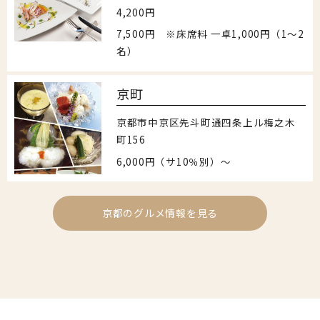
4,200円
7,500円 ※床席料 一卓1,000円（1～2
名）
京町
京都市中京区先斗町通四条上ル梅之木
町156
6,000円（サ10％別）～
京都のグルメ情報を見る