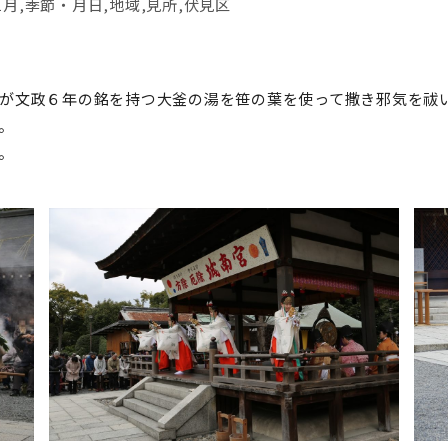
1月
,
季節・月日
,
地域
,
見所
,
伏見区
が文政６年の銘を持つ大釜の湯を笹の葉を使って撒き邪気を祓
。
。