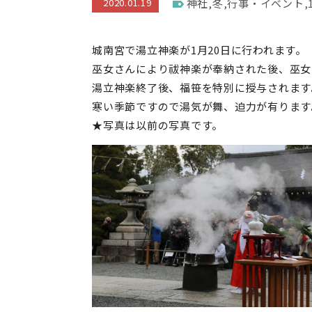
2020.01.19
神社
,
冬
,
行事・イベント
,
城南宮で湯立神楽が1月20日に行われます。
巫女さんにより祓神楽が奉納された後、巫女
湯立神楽終了後、福笹を特別に授与されます
寒い季節ですので湯気が舞、迫力が有ります
★写真は以前の写真です。