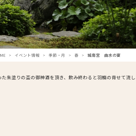
ME
イベント情報
季節・月
春
城南宮 曲水の宴
った朱塗りの盃の御神酒を頂き、飲み終わると羽觴の背せて流し