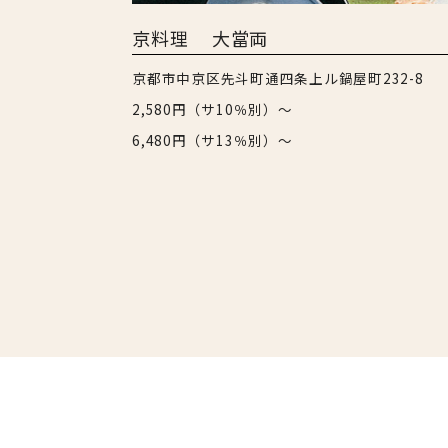
京料理 大當両
京都市中京区先斗町通四条上ル鍋屋町232-8
2,580円（サ10％別）〜
6,480円（サ13％別）〜