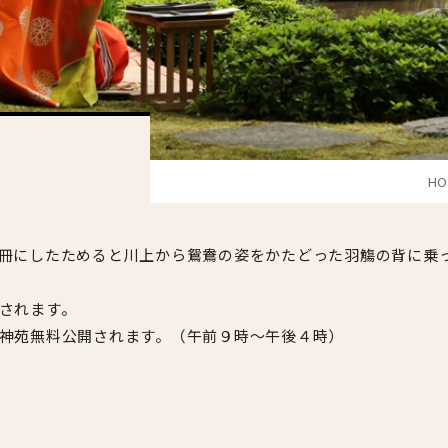
HO
冊にしたためると川上から鴛鴦の姿をかたどった羽觴の背に乗
されます。
神苑無料公開されます。（午前９時～午後４時）