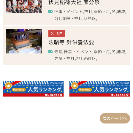
伏見稲荷大社 節分祭
行事・イベント
神社
季節・月
冬
地域
2月
寺院・神社
伏見区
2月8日
法輪寺 針供養法要
寺院
行事・イベント
季節・月
冬
地域
寺院・神社
2月
西京区
次のページへ