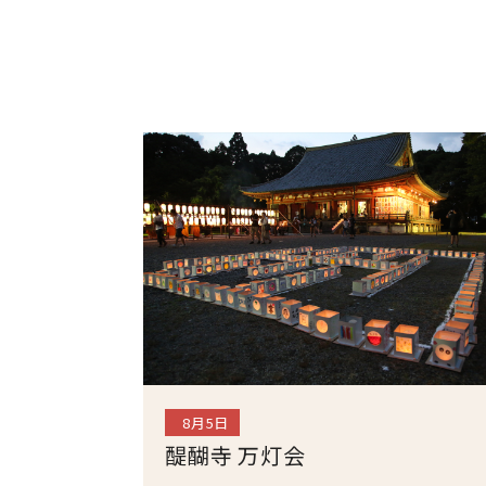
8月5日
醍醐寺 万灯会