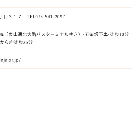
３１７ TEL075-541-2097
系統（東山通北大路バスターミナルゆき）-五条坂下車-徒歩10分
から約徒歩25分
nja.or.jp/