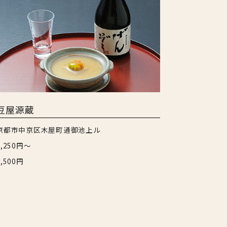
豆屋源蔵
京都市中京区木屋町通御池上ル
3,250円〜
7,500円