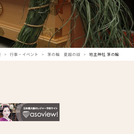
報
行事・イベント
茅の輪 夏越の祓
地主神社 茅の輪