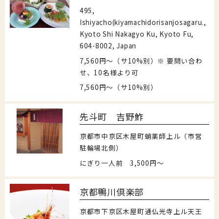
495,
Ishiyacho(kiyamachidorisanjosagaru.,
Kyoto Shi Nakagyo Ku, Kyoto Fu,
604-8002, Japan
7,560円～（サ10%別）※ 要問い合わ
せ、10名様より可
7,560円～（サ10%別）
先斗町 吉野鮓
京都市中京区木屋町蛸薬師上ル（市営
駐輪場北側）
にぎり一人前 3,500円～
京都鴨川倶楽部
京都市下京区木屋町通仏光寺上ル天王