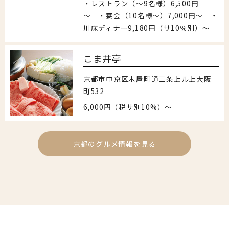
・レストラン（～9名様）6,500円
～ ・宴会（10名様～）7,000円～ ・
川床ディナー9,180円（サ10％別）〜
こま井亭
京都市中京区木屋町通三条上ル上大阪
町532
6,000円（税サ別10%）〜
京都のグルメ情報を見る