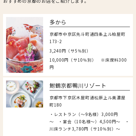
おすすめの京都のお店をご紹介します。
多から
京都市中京区先斗町通四条上ル柏屋町
173-2
3,240円（サ5％別）
10,000円（サ10％別） ※床席料300
円
鮒鶴京都鴨川リゾート
京都市下京区木屋町通松原上ル美濃屋
町180
・レストラン（～9名様）3,000円
～ ・宴会（10名様～）4,500円～ ・
川床ランチ3,780円（サ10％別）〜