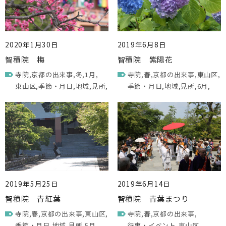
2020年1月30日
2019年6月8日
智積院 梅
智積院 紫陽花
寺院
京都の出来事
冬
1月
寺院
春
京都の出来事
東山区
東山区
季節・月日
地域
見所
季節・月日
地域
見所
6月
2019年5月25日
2019年6月14日
智積院 青紅葉
智積院 青葉まつり
寺院
春
京都の出来事
東山区
寺院
春
京都の出来事
季節・月日
地域
見所
5月
行事・イベント
東山区