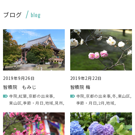
ブログ
blog
2019年9月26日
2019年2月22日
智積院 もみじ
智積院 梅
寺院
紅葉
京都の出来事
寺院
京都の出来事
冬
東山区
東山区
季節・月日
地域
見所
季節・月日
2月
地域