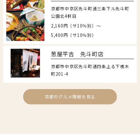
京都市中京区先斗町通三条下ル先斗町
公園北4軒目
2,160円（サ10％別）〜
5,400円（サ10％別）
葱屋平吉 先斗町店
京都市中京区先斗町通四条上る下樵木
町201-4
京都のグルメ情報を見る