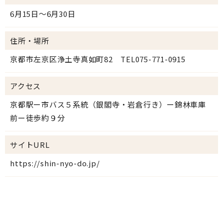
6月15日～6月30日
住所・場所
京都市左京区浄土寺真如町82 TEL075-771-0915
アクセス
京都駅ー市バス５系統（銀閣寺・岩倉行き）ー錦林車庫
前ー徒歩約９分
サイトURL
https://shin-nyo-do.jp/