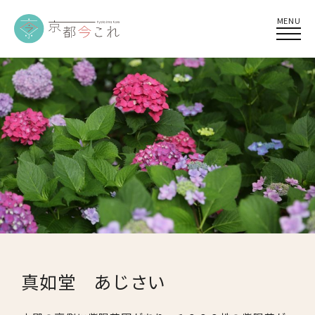
MENU
真如堂 あじさい