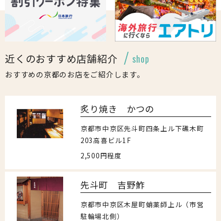
近くのおすすめ店舗紹介
shop
おすすめの京都のお店をご紹介します。
炙り焼き かつの
京都市中京区先斗町四条上ル下礁木町
203高喜ビル1F
2,500円程度
先斗町 吉野鮓
京都市中京区木屋町蛸薬師上ル（市営
駐輪場北側）