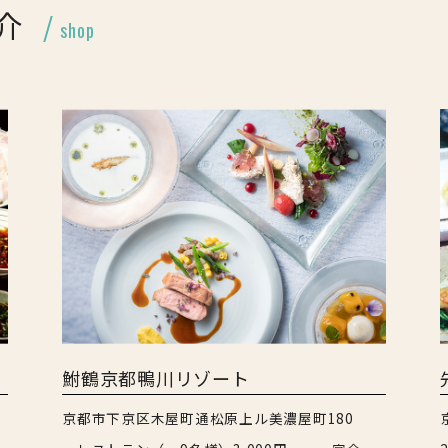
介
shop
鮒鶴京都鴨川リゾート
京都市下京区木屋町通松原上ル美濃屋町180