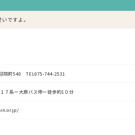
愛いですよ。
540 TEL075-744-2531
ス１７系ー大原バス停ー徒歩約1０分
n.or.jp/