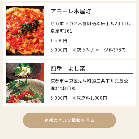
アモーレ木屋町
京都市下京区木屋町通松原上ル2丁目和
泉屋町161
1,500円
5,000円 ※夜のみチャージ料378円
四季 よし菜
京都市中京区先斗町通三条下ル児童公
園北4軒目東
5,000円 ※床席料1,000円
京都のグルメ情報を見る