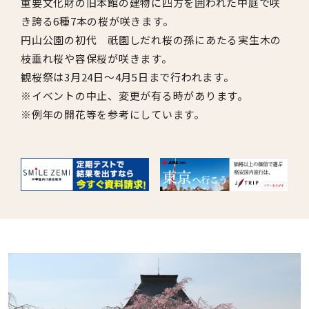
重要文化財の旧本館の建物に四方を囲われた中庭で咲
き誇る6種7本の桜が咲きます。
円山公園の初代 祇園しだれ桜の孫にあたる実生木の
枝垂れ桜や容保桜が咲きます。
観桜祭は3月24日～4月5日まで行われます。
※イベントの中止、変更が有る時があります。
※例年の開花等を参考にしています。