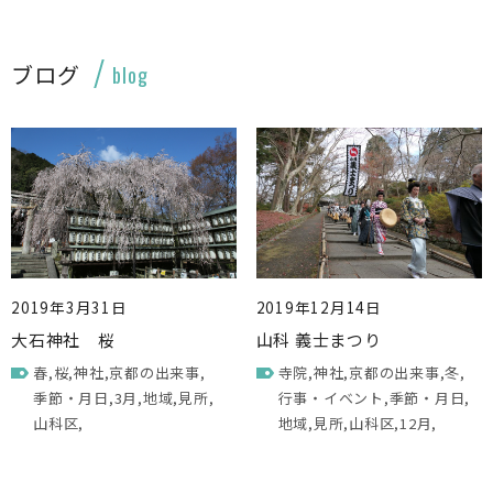
ブログ
blog
2019年3月31日
2019年12月14日
大石神社 桜
山科 義士まつり
春
桜
神社
京都の出来事
寺院
神社
京都の出来事
冬
季節・月日
3月
地域
見所
行事・イベント
季節・月日
山科区
地域
見所
山科区
12月