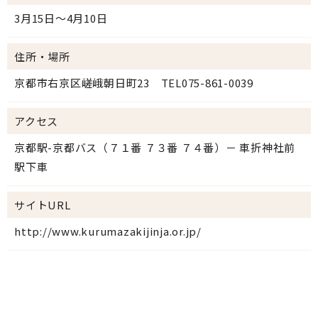
3月15日～4月10日
住所・場所
京都市右京区嵯峨朝日町23 TEL075-861-0039
アクセス
京都駅-京都バス（７１番 ７３番 ７４番）－ 車折神社前
駅下車
サイトURL
http://www.kurumazakijinja.or.jp/