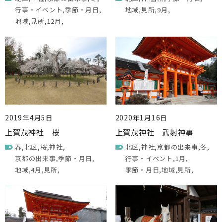
行事・イベント
季節・月日
地域
見所
9月
地域
見所
12月
2019年4月5日
2020年1月16日
上賀茂神社 桜
上賀茂神社 武射神事
春
北区
桜
神社
北区
神社
京都の出来事
冬
京都の出来事
季節・月日
行事・イベント
1月
地域
4月
見所
季節・月日
地域
見所