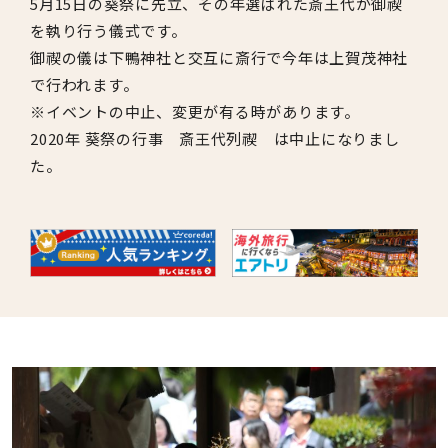
5月15日の葵祭に先立、その年選ばれた斎王代が御禊
を執り行う儀式です。
御禊の儀は下鴨神社と交互に斎行で今年は上賀茂神社
で行われます。
※イベントの中止、変更が有る時があります。
2020年 葵祭の行事 斎王代列禊 は中止になりまし
た。