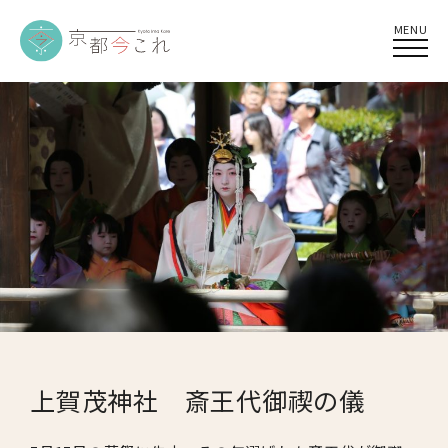
MENU
上賀茂神社 斎王代御禊の儀