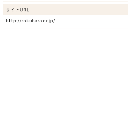
サイトURL
http://rokuhara.or.jp/