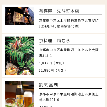
有喜屋 先斗町本店
京都市中京区木屋町通三条下ル石屋町
125(先斗町歌舞練場北隣)
京料理 梅むら
京都市中京区木屋町通三条上ル上大阪
町515-1
5,832円（サ別）
11,880円（サ別）
割烹 露瑚
京都市中京区木屋町通御池上ル東側上
樵木町491-6