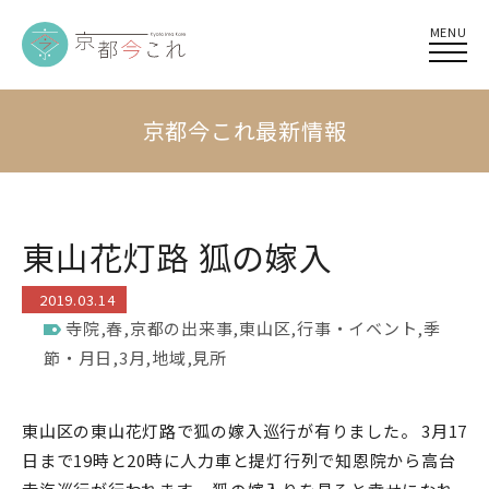
MENU
京都今これ最新情報
東山花灯路 狐の嫁入
2019.03.14
寺院
,
春
,
京都の出来事
,
東山区
,
行事・イベント
,
季
節・月日
,
3月
,
地域
,
見所
東山区の東山花灯路で狐の嫁入巡行が有りました。 3月17
日まで19時と20時に人力車と提灯行列で知恩院から高台