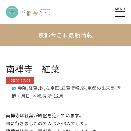
MENU
京都今これ最新情報
南禅寺 紅葉
2020.12.01
寺院
,
紅葉
,
秋
,
左京区
,
紅葉情報
,
冬
,
京都の出来事
,
季
節・月日
,
地域
,
見所
,
12月
南禅寺は紅葉が終盤を迎えています。
朝に行きましたので人は2～3人でした。