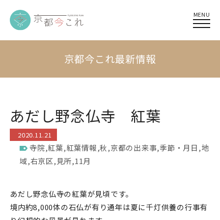
MENU
京都今これ最新情報
あだし野念仏寺 紅葉
2020.11.21
寺院
,
紅葉
,
紅葉情報
,
秋
,
京都の出来事
,
季節・月日
,
地
域
,
右京区
,
見所
,
11月
あだし野念仏寺の紅葉が見頃です。
境内約8,000体の石仏が有り通年は夏に千灯供養の行事有