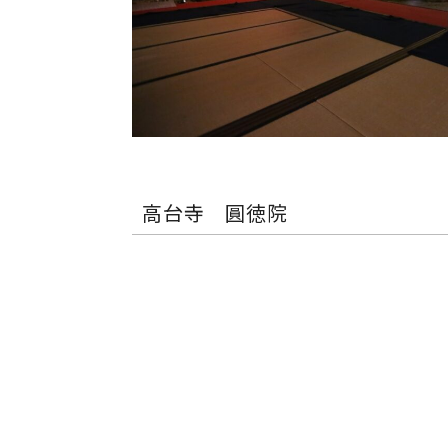
高台寺 圓徳院