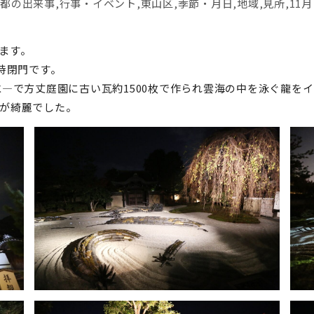
都の出来事
,
行事・イベント
,
東山区
,
季節・月日
,
地域
,
見所
,
11月
ます。
2時閉門です。
氷―で方丈庭園に古い瓦約1500枚で作られ雲海の中を泳ぐ龍を
が綺麗でした。