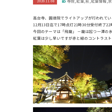
2020.11.08
寺院
,
紅葉
,
秋
,
紅葉情報
,
京
高台寺、圓徳院でライトアップが行われてい
12月13日迄で17時点灯21時30分受付終了2
今回のテーマは「飛龍」 －龍は起つ一潭の
紅葉は少し早いですが赤と緑のコントラスト