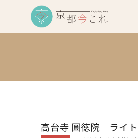
高台寺 圓徳院 ライ