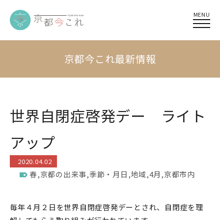
MENU
京都今これ最新情報
世界自閉症啓発デー ライト
アップ
2020.04.02
春
,
京都の出来事
,
季節・月日
,
地域
,
4月
,
京都市内
毎年４月２日を世界自閉症啓発デーとされ、自閉症を理