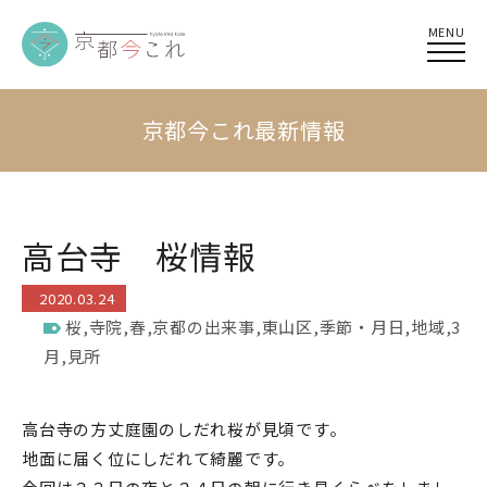
MENU
京都今これ最新情報
高台寺 桜情報
2020.03.24
桜
,
寺院
,
春
,
京都の出来事
,
東山区
,
季節・月日
,
地域
,
3
月
,
見所
高台寺の方丈庭園のしだれ桜が見頃です。
地面に届く位にしだれて綺麗です。