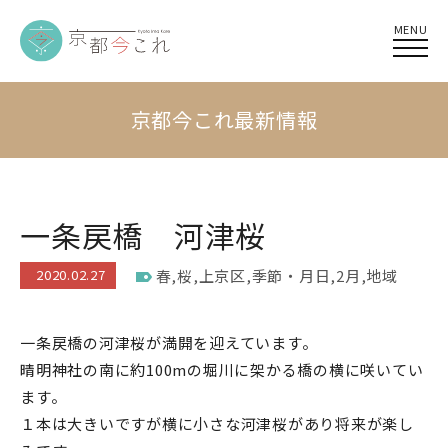
MENU
京都今これ最新情報
一条戻橋 河津桜
2020.02.27
春
,
桜
,
上京区
,
季節・月日
,
2月
,
地域
一条戻橋の河津桜が満開を迎えています。
晴明神社の南に約100mの堀川に架かる橋の横に咲いてい
ます。
１本は大きいですが横に小さな河津桜があり将来が楽し