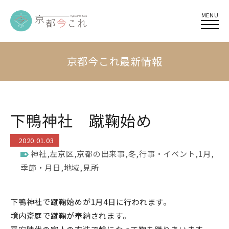
MENU
京都今これ最新情報
下鴨神社 蹴鞠始め
2020.01.03
神社
,
左京区
,
京都の出来事
,
冬
,
行事・イベント
,
1月
,
季節・月日
,
地域
,
見所
下鴨神社で蹴鞠始めが1月4日に行われます。
境内斎庭で蹴鞠が奉納されます。