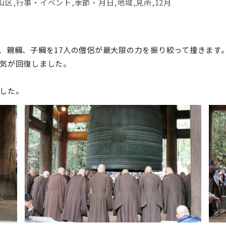
山区
,
行事・イベント
,
季節・月日
,
地域
,
見所
,
12月
、親綱、子綱を17人の僧侶が最大限の力を振り絞って撞きます
気が回復しました。
した。