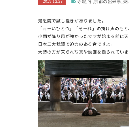
2019.12.27
寺院
,
冬
,
京都の出来事
,
東
知恩院で試し撞きがありました。
「えーいひとつ」「そーれ」の掛け声のもと
小雨が降り風が強かったですが始まる前に天
日本三大梵鐘で迫力のある音ですよ。
大勢の方が来られ写真や動画を撮られていま