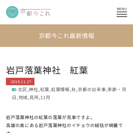
MENU
京都今これ最新情報
岩戸落葉神社 紅葉
2019.11.27
北区
,
神社
,
紅葉
,
紅葉情報
,
秋
,
京都の出来事
,
季節・月
日
,
地域
,
見所
,
11月
岩戸落葉神社の紅葉の落葉が見事ですよ。
高雄の奥にある岩戸落葉神社のイチョウの絨毯が綺麗で