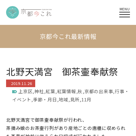
MENU
京都今これ最新情報
北野天満宮 御茶壷奉献祭
2019.11.26
上京区
,
神社
,
紅葉
,
紅葉情報
,
秋
,
京都の出来事
,
行事・
イベント
,
季節・月日
,
地域
,
見所
,
11月
北野天満宮で御茶壷奉献祭が行われ、
茶摘み娘のお茶壷行列があり産地ごとの唐櫃に収められ