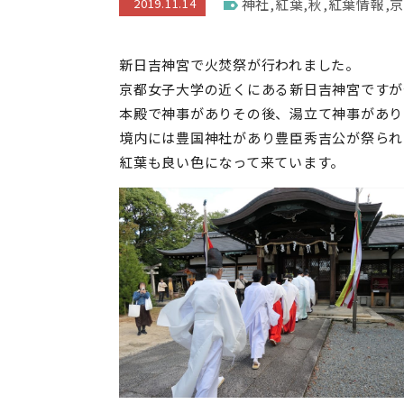
2019.11.14
神社
,
紅葉
,
秋
,
紅葉情報
,
京
新日吉神宮で火焚祭が行われました。
京都女子大学の近くにある新日吉神宮ですが
本殿で神事がありその後、湯立て神事があり
境内には豊国神社があり豊臣秀吉公が祭られ
紅葉も良い色になって来ています。