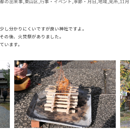
都の出来事
,
東山区
,
行事・イベント
,
季節・月日
,
地域
,
見所
,
11月
少し分かりにくいですが良い神社ですよ。
その後、火焚祭がありました。
ています。