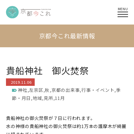
MENU
京都今これ最新情報
貴船神社 御火焚祭
2019.11.06
神社
,
左京区
,
秋
,
京都の出来事
,
行事・イベント
,
季
節・月日
,
地域
,
見所
,
11月
貴船神社の御火焚祭が７日に行われます。
水の神様の貴船神社の御火焚祭は約1万本の護摩木が綺麗