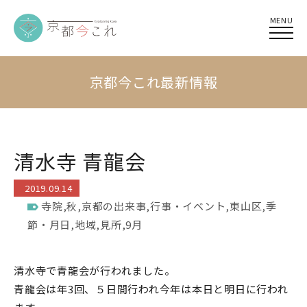
MENU
京都今これ最新情報
清水寺 青龍会
2019.09.14
寺院
,
秋
,
京都の出来事
,
行事・イベント
,
東山区
,
季
節・月日
,
地域
,
見所
,
9月
清水寺で青龍会が行われました。
青龍会は年3回、５日間行われ今年は本日と明日に行われ