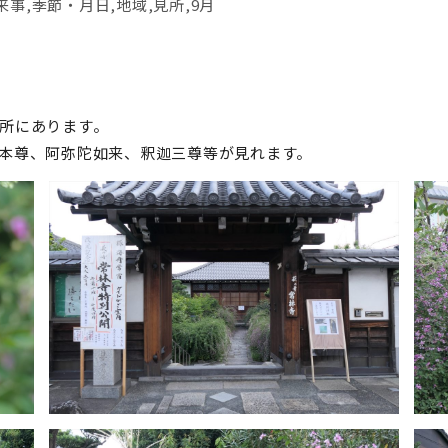
来事
,
季節・月日
,
地域
,
見所
,
9月
所にあります。
本尊、阿弥陀如来、釈迦三尊等が見れます。