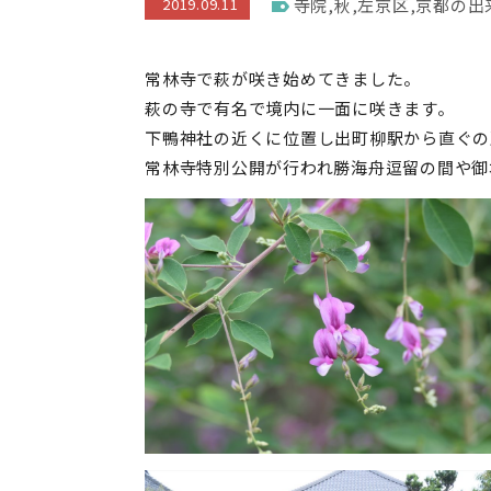
2019.09.11
寺院
,
秋
,
左京区
,
京都の出
常林寺で萩が咲き始めてきました。
萩の寺で有名で境内に一面に咲きます。
下鴨神社の近くに位置し出町柳駅から直ぐの
常林寺特別公開が行われ勝海舟逗留の間や御