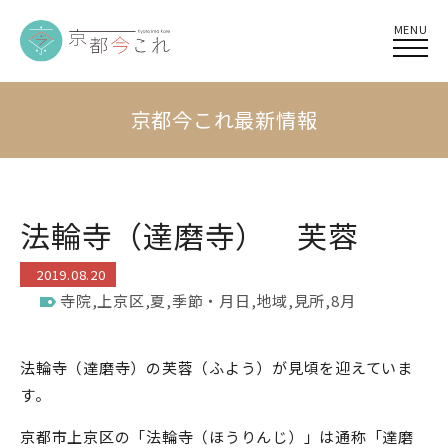
MENU
京都今これ最新情報
法輪寺（達磨寺） 芙蓉
2019.08.20
寺院
,
上京区
,
夏
,
季節・月日
,
地域
,
見所
,
8月
法輪寺（達磨寺）の芙蓉（ふよう）が見頃を迎えていま
す。
京都市上京区の「法輪寺（ほうりんじ）」は通称「達磨