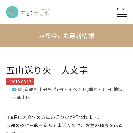
MENU
京都今これ最新情報
五山送り火 大文字
2019.08.13
夏
,
京都の出来事
,
行事・イベント
,
季節・月日
,
地域
,
京都市内
１6日に大文字の五山の送り火が行われます。
京都の夜空を彩る京都五山送り火は、お盆の精霊を送る