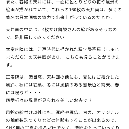
また、客殿の天井には、一面に色とりどりの花や風景の
絵画が描かれていて、これらの160枚の天井画は、多くの
著名な日本画家の協力で出来上がっているのだとか。
天井画の中には、4枚だけ舞妓さんの絵があるそうなの
で、是非探してみてください。
本堂内陣には、江戸時代に描かれた種字曼荼羅（しゅじ
まんだら）の天井画があり、 こちらも見ることができま
す。
正寿院は、猪目窓、天井画の他にも、夏にはご紹介した
風鈴、秋には紅葉、冬には風情のある雪景色と南天、春
には桜など・・・
四季折々の風景が見られる美しいお寺です。
風鈴の絵付け以外にも、写経や写仏、ヨガ、オリジナル
の腕輪数珠つくりなどの体験もすることが出来るので、
SNS用の写真を撮るだけでなく、時間をとってゆっくり