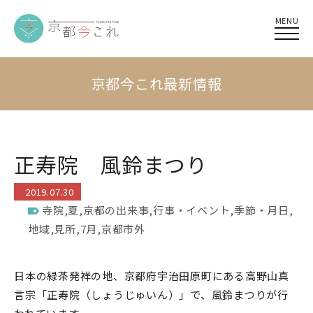
MENU
京都今これ最新情報
正寿院 風鈴まつり
2019.07.30
寺院
,
夏
,
京都の出来事
,
行事・イベント
,
季節・月日
,
地域
,
見所
,
7月
,
京都市外
日本の緑茶発祥の地、京都府宇治田原町にある高野山真
言宗「正寿院（しょうじゅいん）」で、風鈴まつりが行