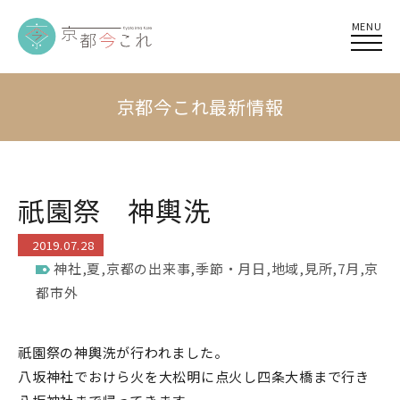
MENU
京都今これ最新情報
祇園祭 神輿洗
2019.07.28
神社
,
夏
,
京都の出来事
,
季節・月日
,
地域
,
見所
,
7月
,
京
都市外
祇園祭の神輿洗が行われました。
八坂神社でおけら火を大松明に点火し四条大橋まで行き