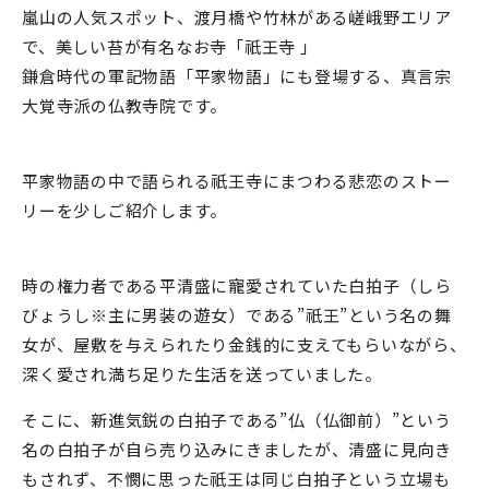
嵐山の人気スポット、渡月橋や竹林がある嵯峨野エリア
で、美しい苔が有名なお寺「祇王寺 」
鎌倉時代の軍記物語「平家物語」にも登場する、真言宗
大覚寺派の仏教寺院です。
平家物語の中で語られる祇王寺にまつわる悲恋のストー
リーを少しご紹介します。
時の権力者である平清盛に寵愛されていた白拍子（しら
びょうし※主に男装の遊女）である”祇王”という名の舞
女が、屋敷を与えられたり金銭的に支えてもらいながら、
深く愛され満ち足りた生活を送っていました。
そこに、新進気鋭の白拍子である”仏（仏御前）”という
名の白拍子が自ら売り込みにきましたが、清盛に見向き
もされず、不憫に思った祇王は同じ白拍子という立場も