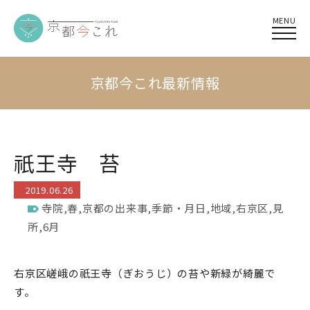
MENU
京都今これ最新情報
祇王寺 苔
2019.06.26
寺院
,
春
,
京都の出来事
,
季節・月日
,
地域
,
右京区
,
見
所
,
6月
右京区嵯峨の祇王寺（ぎおうじ）の苔や新緑が綺麗で
す。