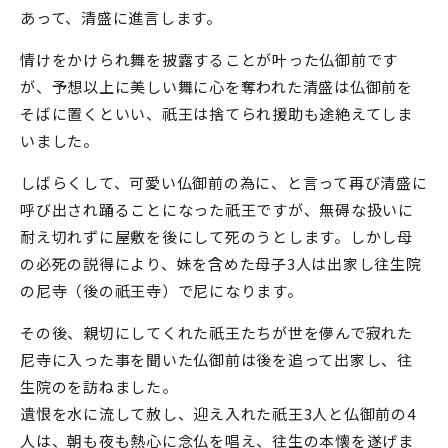
あって、清盛に進言します。
情けをかけられ舞を披露することが叶った仏御前です
が、予想以上に美しい舞に心を奪われた清盛は仏御前を
そばに置くといい、祇王は捨てられ援助も途絶えてしま
いました。
しばらくして、可愛い仏御前の為に、と言って再び清盛に
呼び出され踊ることになった祇王ですが、無碍な扱いに
耐え切れずに屋敷を後にして死のうとします。しかし母
の必死の説得により、妹を含めた母子3人は出家し往生院
の尼寺（後の祇王寺）で尼になります。
その後、親切にしてくれた祇王たちが世を儚んで寂れた
尼寺に入った事を聞いた仏御前は後を追って出家し、往
生院のを訪ねました。
遺恨を水に流して赦し、迎え入れた祇王3人と仏御前の4
人は、朝も夜も熱心に念仏を唱え、往生の本懐を遂げま