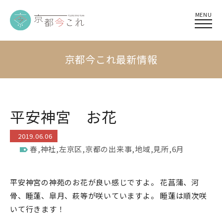
MENU
京都今これ最新情報
平安神宮 お花
2019.06.06
春
,
神社
,
左京区
,
京都の出来事
,
地域
,
見所
,
6月
平安神宮の神苑のお花が良い感じですよ。 花菖蒲、河
骨、睡蓮、皐月、萩等が咲いていますよ。 睡蓮は順次咲
いて行きます！