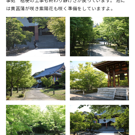
事処 桔梗の工事も終わり静けさが戻っています。 池に
は黄菖蒲が咲き紫陽花も咲く準備をしていますよ。