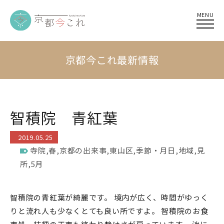
MENU
京都今これ最新情報
智積院 青紅葉
2019.05.25
寺院
,
春
,
京都の出来事
,
東山区
,
季節・月日
,
地域
,
見
所
,
5月
智積院の青紅葉が綺麗です。 境内が広く、時間がゆっく
りと流れ人も少なくとても良い所ですよ。 智積院のお食