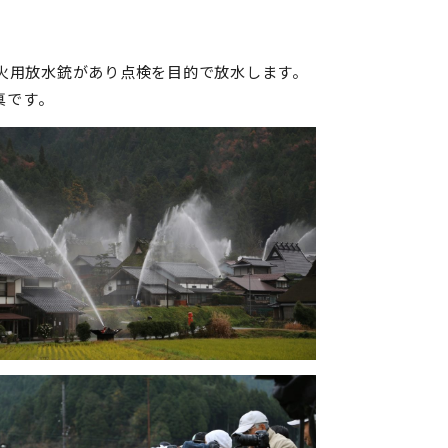
防火用放水銃があり点検を目的で放水します。
真です。