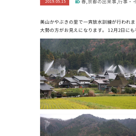
2019.05.15
春
,
京都の出来事
,
行事・
美山かやぶきの里で一斉放水訓練が行われます
大勢の方がお見えになります。 12月2日に