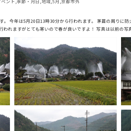
イベント
,
季節・月日
,
地域
,
5月
,
京都市外
。 今年は5月20日13時30分から行われます。 茅葺の周りに
も行われますがとても寒いので春が良いですよ！ 写真は以前の写