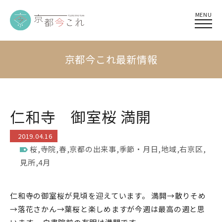
MENU
京都今これ最新情報
仁和寺 御室桜 満開
2019.04.16
桜
,
寺院
,
春
,
京都の出来事
,
季節・月日
,
地域
,
右京区
,
見所
,
4月
仁和寺の御室桜が見頃を迎えています。 満開→散りそめ
→落花さかん→葉桜と楽しめますが今週は最高の週と思