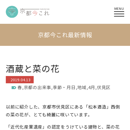
MENU
京都今これ最新情報
酒蔵と菜の花
2019.04.13
春
,
京都の出来事
,
季節・月日
,
地域
,
4月
,
伏見区
以前に紹介した、京都市伏見区にある「松本酒造」西側
の菜の花が、とても綺麗に咲いています。
「近代化産業遺産」の認定をうけている建物と、菜の花