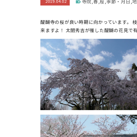
2019.04.02
寺院
,
春
,
桜
,
季節・月日
,
地
醍醐寺の桜が良い時期に向かっています。 
来ますよ！ 太閤秀吉が催した醍醐の花見で