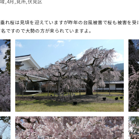
域
,
4月
,
見所
,
伏見区
枝垂れ桜は見頃を迎えていますが昨年の台風被害で桜も被害を受
有名ですので大勢の方が来られていますよ。