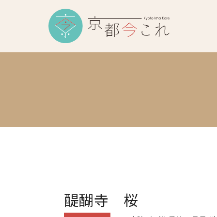
醍醐寺 桜